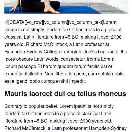
<![CDATA[[vc_row][vc_column][vc_column_text]Lorem
Ipsum is not simply random text. It has roots in a piece of
classical Latin literature from 45 BC, making it over 2000
years old. Richard McClintock, a Latin professor at
Hampden-Sydney College in Virginia, looked up one of the
more obscure Latin words, consectetur, from a Lorem
Ipsum passage.Et harum quidem rerum facilis est et
expedita distinctio. Nam libero tempore, cum soluta nobis
est eligendi optio cumque nihil impedit.
Mauris laoreet dui eu tellus rhoncus
Contrary to popular belief, Lorem Ipsum is not simply
random text. It has roots in a piece of classical Latin
literature from 45 BC, making it over 2000 years old.
Richard McClintock, a Latin professor at Hampden-Sydney