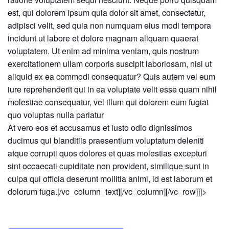
est, qui dolorem ipsum quia dolor sit amet, consectetur,
adipisci velit, sed quia non numquam eius modi tempora
incidunt ut labore et dolore magnam aliquam quaerat
voluptatem. Ut enim ad minima veniam, quis nostrum
exercitationem ullam corporis suscipit laboriosam, nisi ut
aliquid ex ea commodi consequatur? Quis autem vel eum
iure reprehenderit qui in ea voluptate velit esse quam nihil
molestiae consequatur, vel illum qui dolorem eum fugiat
quo voluptas nulla pariatur
At vero eos et accusamus et iusto odio dignissimos
ducimus qui blanditiis praesentium voluptatum deleniti
atque corrupti quos dolores et quas molestias excepturi
sint occaecati cupiditate non provident, similique sunt in
culpa qui officia deserunt mollitia animi, id est laborum et
dolorum fuga.[/vc_column_text][/vc_column][/vc_row]]]>