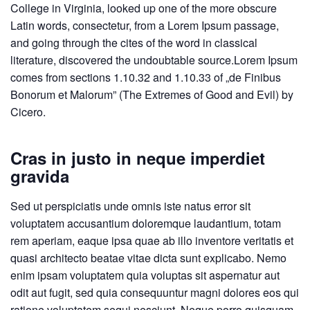
College in Virginia, looked up one of the more obscure
Latin words, consectetur, from a Lorem Ipsum passage,
and going through the cites of the word in classical
literature, discovered the undoubtable source.Lorem Ipsum
comes from sections 1.10.32 and 1.10.33 of „de Finibus
Bonorum et Malorum” (The Extremes of Good and Evil) by
Cicero.
Cras in justo in neque imperdiet
gravida
Sed ut perspiciatis unde omnis iste natus error sit
voluptatem accusantium doloremque laudantium, totam
rem aperiam, eaque ipsa quae ab illo inventore veritatis et
quasi architecto beatae vitae dicta sunt explicabo. Nemo
enim ipsam voluptatem quia voluptas sit aspernatur aut
odit aut fugit, sed quia consequuntur magni dolores eos qui
ratione voluptatem sequi nesciunt. Neque porro quisquam